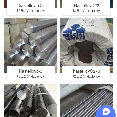
hastelloy b-2
HastelloyC22
哈氏合金|Hastelloy
哈氏合金|Hastelloy
Hastelloyb-3
hastelloyC276
哈氏合金|Hastelloy
哈氏合金|Hastelloy