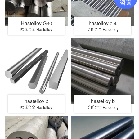
Hastelloy G30
hastelloy c-4
哈氏合金|Hastelloy
哈氏合金|Hastelloy
hastelloy x
hastelloy b
哈氏合金|Hastelloy
哈氏合金|Hastelloy